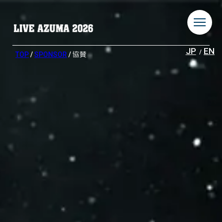
JP
EN
TOP
/
SPONSOR
/ 協賛