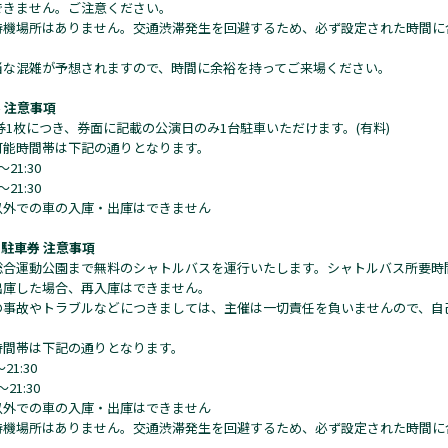
できません。ご注意ください。
待機場所はありません。交通渋滞発生を回避するため、必ず設定された時間に
当な混雑が予想されますので、時間に余裕を持ってご来場ください。
 注意事項
券1枚につき、券面に記載の公演日のみ1台駐車いただけます。(有料)
可能時間帯は下記の通りとなります。
0～21:30
0～21:30
以外での車の入庫・出庫はできません
 駐車券 注意事項
総合運動公園まで無料のシャトルバスを運行いたします。シャトルバス所要時間
出庫した場合、再入庫はできません。
の事故やトラブルなどにつきましては、主催は一切責任を負いませんので、自
時間帯は下記の通りとなります。
～21:30
0～21:30
以外での車の入庫・出庫はできません
待機場所はありません。交通渋滞発生を回避するため、必ず設定された時間に