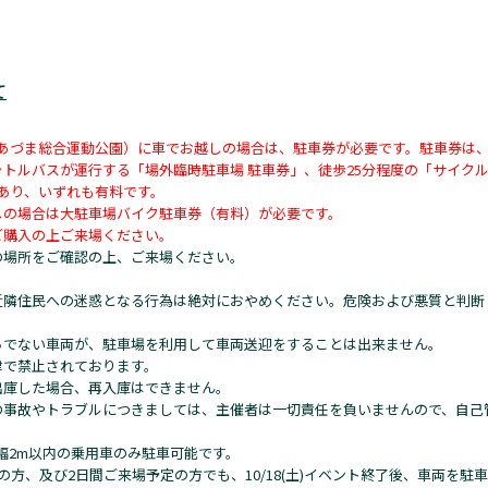
て
UMA（あづま総合運動公園）に車でお越しの場合は、駐車券が必要です。駐車券は
ャトルバスが運行する「場外臨時駐車場 駐車券」、徒歩25分程度の「サイク
があり、いずれも有料です。
しの場合は大駐車場バイク駐車券（有料）が必要です。
ご購入の上ご来場ください。
の場所をご確認の上、ご来場ください。
近隣住民への迷惑となる行為は絶対におやめください。危険および悪質と判断
。
ちでない車両が、駐車場を利用して車両送迎をすることは出来ません。
律で禁止されております。
出庫した場合、再入庫はできません。
の事故やトラブルにつきましては、主催者は一切責任を負いませんので、自己
幅2m以内の乗用車のみ駐車可能です。
の方、及び2日間ご来場予定の方でも、10/18(土)イベント終了後、車両を駐