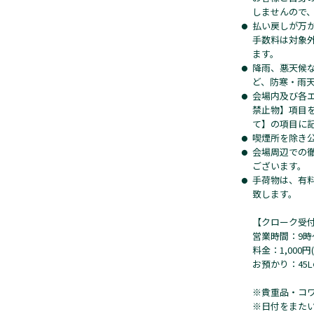
しませんので
払い戻しが万
手数料は対象
ます。
降雨、悪天候
ど、防寒・雨
会場内及び各
禁止物】項目
て】の項目に
喫煙所を除き
会場周辺での
ございます。
手荷物は、有
致します。
【クローク受
営業時間：9時
料金：1,000
お預かり：45
※貴重品・コ
※日付をまた