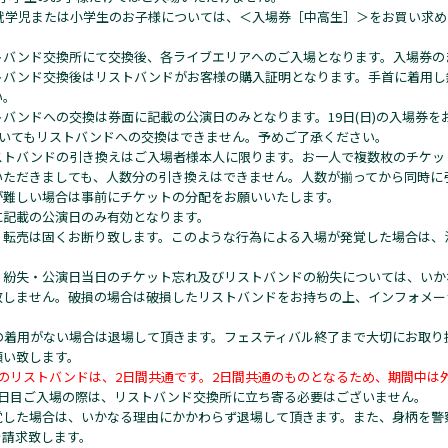
就学児または小学生のお子様については、＜入場券［中高生］＞をお買い求め
トバンド交換所にて交換後、各ライブエリアへのご入場となります。入場券の
トバンド交換後はリストバンドがお客様の購入証明となります。手首に着用し
い。
バンドへの交換は券面に記載の公演日のみとなります。19日(日)の入場券を
頂いてもリストバンドへの交換はできません。予めご了承ください。
ストバンドの引き換えはご入場者様本人に限ります。お一人で複数枚のチケッ
いただきましても、人数分の引き換えはできません。人数が揃ってから同時に
が難しい場合は事前にチケットの分配をお願いいたします。
に記載の公演日のみ有効となります。
・転売は固くお断り致します。このような行為による入場が発覚した場合は、
・紛失・公演日当日のチケット忘れ及びリストバンドの紛失については、いか
致しません。破損の場合は破損したリストバンドをお持ちの上、インフォメー
の着用がない場合は退場して頂きます。フェスティバル終了まで大切にお取り
願い致します。
券のリストバンドは、2日間共通です。2日間共通のものとなるため、期間中は
2日目ご入場の際は、リストバンド交換所に立ち寄る必要はございません。
覚した場合は、いかなる理由にかかわらず退場して頂きます。また、身柄を警
を請求致します。