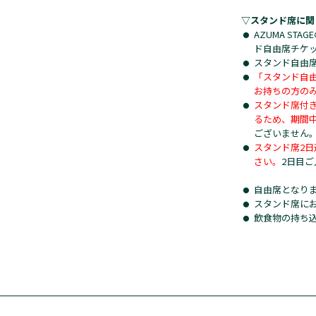
▽スタンド席に関
AZUMA S
ド自由席チケッ
スタンド自由
「スタンド自由
お持ちの方の
スタンド席付き
るため、期間
ございません
スタンド席2
さい。
2日目
自由席となり
スタンド席に
飲食物の持ち