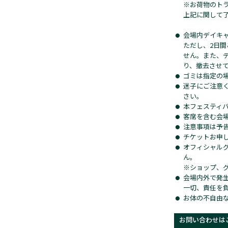
※お荷物のト
上記に関して
会場内デイキ
ただし、2日間
せん。また、
り、撤去させ
ゴミは指定の
迷子にご注意
さい。
本フェスティ
客席を含む会
注意事項は予
チケットお申
オフィシャル
ん。
※ショップ、
会場内外で発
一切、責任を
お体の不自由
お問い合わせは