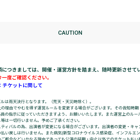
GUIDELINE
CAUTION
項につきましては、開催・運営方針を踏まえ、随時更新させて
今一度ご確認ください。
：チケットに関して
バルは雨天決行となります。（荒天・天災時除く）。
上の理由でやむを得ず運営ルールを変更する場合がございます。その告知時期
係員の指示に従っていただきますよう、お願いいたします。また運営上のルー
し等は一切行いません。予めご了承ください。
スティバルの為、出演者が変更になる場合がございます。出演者の変更・キャ
の払い戻しは行いません。また病気(新型コロナウイルス感染症、インフルエン
のご都合などいかなる理由であっても公演の延期・中止以外でのチケット払い