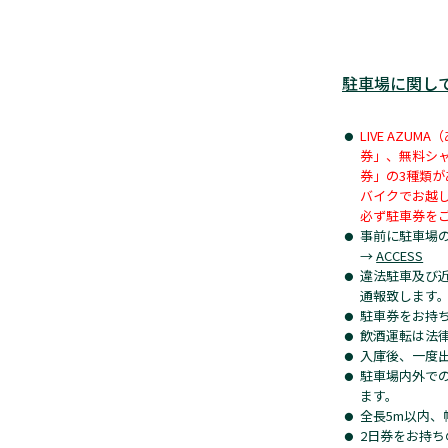
駐車場に関し
LIVE AZ
券」、無料シ
券」の3種類
バイクでお越
必ず駐車券を
事前に駐車場
→
ACCESS
違法駐車及び
通報致します
駐車券をお持
飲酒運転は法
入庫後、一度
駐車場内外で
ます。
全長5m以内、
2日券をお持ち