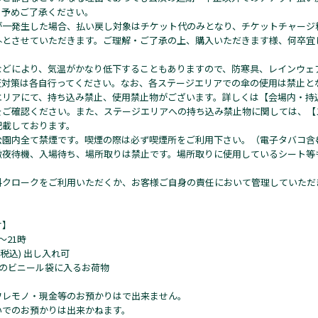
、予めご了承ください。
が一発生した場合、払い戻し対象はチケット代のみとなり、チケットチャージ
外とさせていただきます。ご理解・ご了承の上、購入いただきます様、何卒宜
などにより、気温がかなり低下することもありますので、防寒具、レインウェ
天対策は各自行ってください。なお、各ステージエリアでの傘の使用は禁止と
エリアにて、持ち込み禁止、使用禁止物がございます。詳しくは【会場内・持
をご確認ください。また、ステージエリアへの持ち込み禁止物に関しては、【
記載しております。
公園内全て禁煙です。喫煙の際は必ず喫煙所をご利用下さい。（電子タバコ含
徹夜待機、入場待ち、場所取りは禁止です。場所取りに使用しているシート等
料クロークをご利用いただくか、お客様ご自身の責任において管理していただ
付】
〜21時
円(税込) 出し入れ可
Lのビニール袋に入るお荷物
ワレモノ・現金等のお預かりはで出来ません。
いでのお預かりは出来かねます。