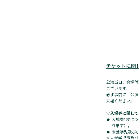
チケットに関
公演当日、会場付
ございます。
必ず事前に「公演
来場ください。
▽入場券に関して
入場券1枚につ
ります）。
未就学児及び
※未就学児童及び