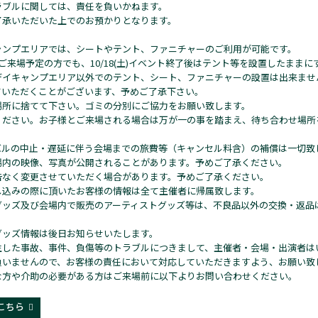
ラブルに関しては、責任を負いかねます。
了承いただいた上でのお預かりとなります。
ャンプエリアでは、シートやテント、ファニチャーのご利用が可能です。
ご来場予定の方でも、10/18(土)イベント終了後はテント等を設置したまま
デイキャンプエリア以外でのテント、シート、ファニチャーの設置は出来ませ
ていただくことがございます、予めご了承下さい。
場所に捨てて下さい。ゴミの分別にご協力をお願い致します。
ください。お子様とご来場される場合は万が一の事を踏まえ、待ち合わせ場所
バルの中止・遅延に伴う会場までの旅費等（キャンセル料含）の補償は一切致
場内の映像、写真が公開されることがあります。予めご了承ください。
告なく変更させていただく場合があります。予めご了承ください。
し込みの際に頂いたお客様の情報は全て主催者に帰属致します。
グッズ及び会場内で販売のアーティストグッズ等は、不良品以外の交換・返品
グッズ情報は後日お知らせいたします。
生した事故、事件、負傷等のトラブルにつきまして、主催者・会場・出演者は
負いませんので、お客様の責任において対応していただきますよう、お願い致
な方や介助の必要がある方はご来場前に以下よりお問い合わせください。
こちら