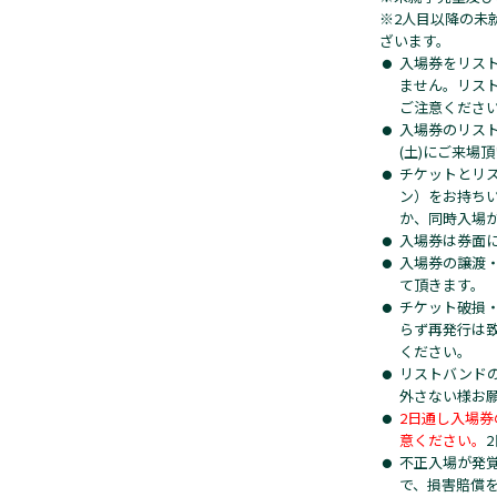
※2人目以降の未
ざいます。
入場券をリス
ません。リス
ご注意くださ
入場券のリスト
(土)にご来場
チケットとリ
ン）をお持ち
か、同時入場
入場券は券面
入場券の譲渡
て頂きます。
チケット破損
らず再発行は
ください。
リストバンド
外さない様お
2日通し入場
意ください。
不正入場が発
で、損害賠償