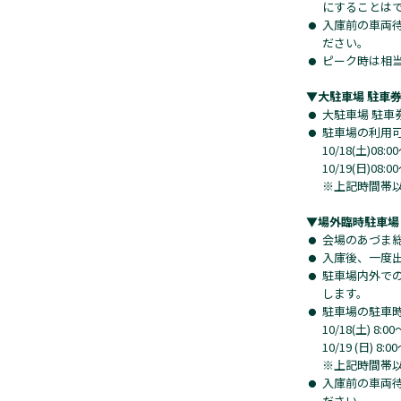
にすることは
入庫前の車両
ださい。
ピーク時は相
▼大駐車場 駐車券
大駐車場 駐車
駐車場の利用
10/18(土)08:0
10/19(日)08:0
※上記時間帯
▼場外臨時駐車場
会場のあづま
入庫後、一度
駐車場内外で
します。
駐車場の駐車
10/18(土) 8:00
10/19 (日) 8:0
※上記時間帯
入庫前の車両
ださい。