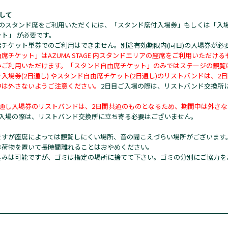
して
TAGEのスタンド席をご利用いただくには、「スタンド席付入場券」もしくは「入
ト」 が必要です。
席チケット単券でのご利用はできません。別途有効期限内(同日)の入場券が必
席チケット」はAZUMA STAGE 内スタンドエリアの座席をご利用いただけ
みご利用いただけます。「スタンド自由席チケット」のみではステージの観覧
入場券(2日通し) やスタンド自由席チケット(2日通し)のリストバンドは、2
中は外さないようご注意ください。
2日目ご入場の際は、リストバンド交換所
。
日通し入場券のリストバンドは、2日間共通のものとなるため、期間中は外さ
ご入場の際は、リストバンド交換所に立ち寄る必要はございません。
ますが座席によっては観覧しにくい場所、音の聞こえづらい場所がございます
お荷物を置いて長時間離れることはおやめください。
込みは可能ですが、ゴミは指定の場所に捨てて下さい。ゴミの分別にご協力を