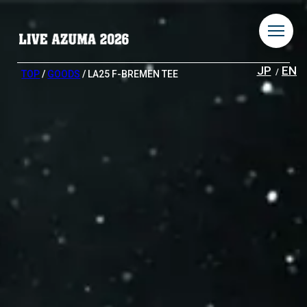
JP
EN
TOP
/
GOODS
/ LA25 F-BREMEN TEE