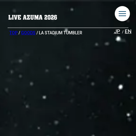
JP
EN
TOP
/
GOODS
/ LA STADIUM TUMBLER