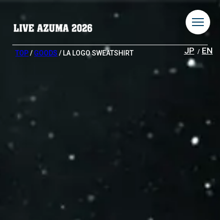
JP
EN
TOP
/
GOODS
/ LA LOGO SWEATSHIRT