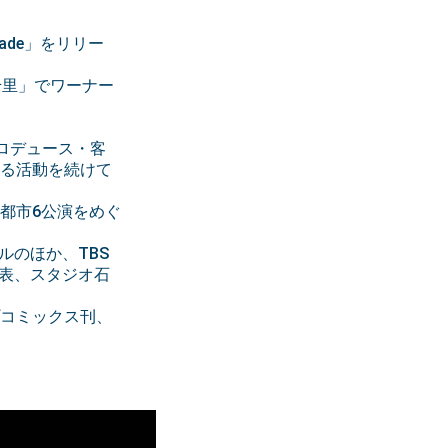
cade」をリリー
森高千里」でワーナー
ロデュース・客
渡る活動を続けて
5都市6公演をめぐ
グルのほか、TBS
を発表、スタジオ石
プコミックス刊、