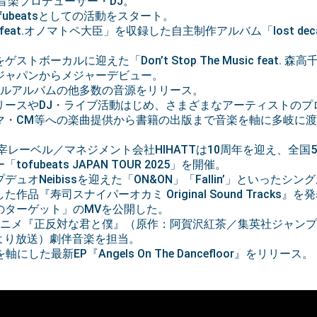
の音楽プロデューサー・DJ。
ofubeatsとしての活動をスタート。
 feat.オノマトペ大臣」を収録した自主制作アルバム「lost de
トボーカルに迎えた「Don’t Stop The Music feat. 
ジャパンからメジャーデビュー。
フルアルバムの他多数の音源をリリース。
リースやDJ・ライブ活動はじめ、さまざまなアーティストのプ
マ・CM等への楽曲提供から書籍の出版まで音楽を軸に多岐に
主宰レーベル／マネジメント会社HIHATTは10周年を迎え、全国
ofubeats JAPAN TOUR 2025」を開催。
ュオNeibissを迎えた「ON&ON」「Fallin’」といったシン
作品『寿司スナイパーオカミ Original Sound Tracks』
のターゲット」のMVを公開した。
TVアニメ『正反対な君と僕』（原作：阿賀沢紅茶／集英社ジャン
1日より放送）劇伴音楽を担当。
を軸にした最新EP『Angels On The Dancefloor』をリリース。