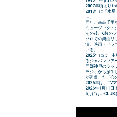
1990年生まれ
2007年頃よりt
2013年に「水星
ス。
同年、森高千里をゲス
ミュージック・
その後、6枚の
ソロでの楽曲リ
演、映画・ドラ
いる。
2025年には、
るジャパンツアー「t
同郷神戸のラップデ
ラジオから派生した
が監督した「心
2026年は、
2026年1月1
5月にはJ-CLUB