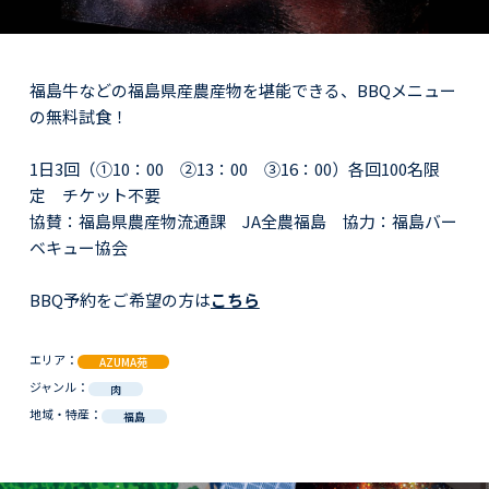
福島牛などの福島県産農産物を堪能できる、BBQメニュー
の無料試食！
1日3回（➀10：00 ➁13：00 ➂16：00）各回100名限
定 チケット不要
協賛：福島県農産物流通課 JA全農福島 協力：福島バー
ベキュー協会
BBQ予約をご希望の方は
こちら
エリア：
AZUMA苑
ジャンル：
肉
地域・特産：
福島