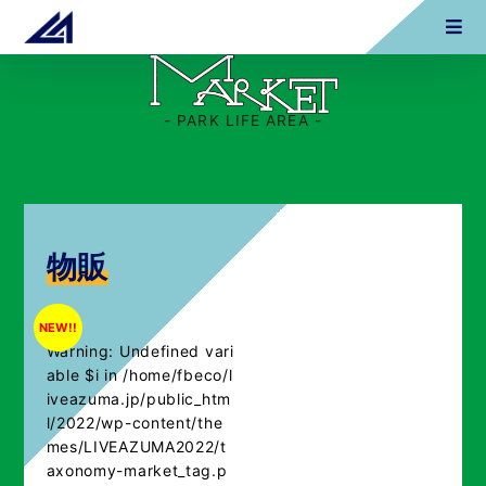
- PARK LIFE AREA -
物販
NEW!!
Warning
: Undefined vari
able $i in
/home/fbeco/l
iveazuma.jp/public_htm
l/2022/wp-content/the
mes/LIVEAZUMA2022/t
axonomy-market_tag.p