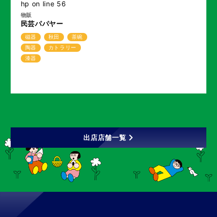
hp
on line
56
物販
民芸パパヤー
磁器
秋田
茶碗
陶器
カトラリー
漆器
出店店舗一覧