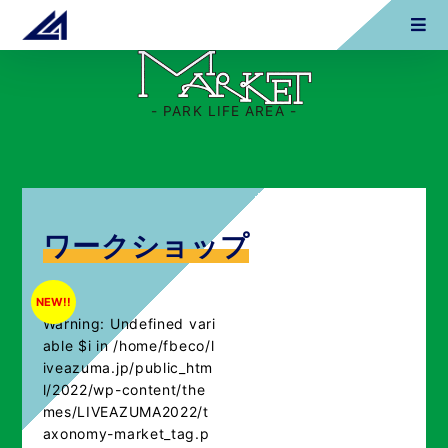
- PARK LIFE AREA -
ワークショップ
NEW!!
Warning
: Undefined vari
able $i in
/home/fbeco/l
iveazuma.jp/public_htm
l/2022/wp-content/the
mes/LIVEAZUMA2022/t
axonomy-market_tag.p