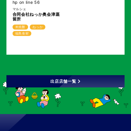
hp
on line
56
マルシェ
合同会社ねっか奥会津蒸
留所
米焼酎
ねっか
福島食材
出店店舗一覧