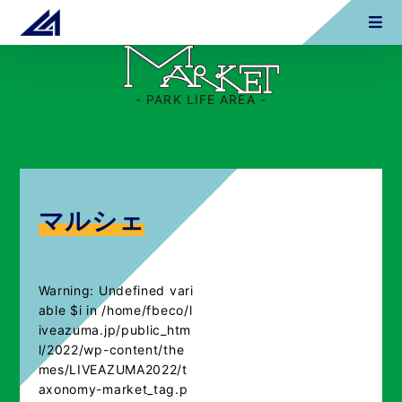
- PARK LIFE AREA -
マルシェ
Warning
: Undefined vari
able $i in
/home/fbeco/l
iveazuma.jp/public_htm
l/2022/wp-content/the
mes/LIVEAZUMA2022/t
axonomy-market_tag.p