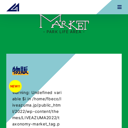
- PARK LIFE AREA -
物販
NEW!!
Warning
: Undefined vari
able $i in
/home/fbeco/l
iveazuma.jp/public_htm
l/2022/wp-content/the
mes/LIVEAZUMA2022/t
axonomy-market_tag.p