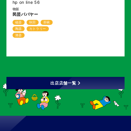
hp
on line
56
物販
民芸パパヤー
磁器
秋田
茶碗
陶器
カトラリー
漆器
出店店舗一覧