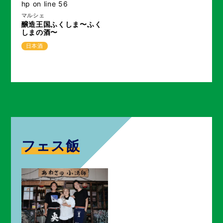
hp
on line
56
マルシェ
醸造王国ふくしま〜ふく
しまの酒〜
日本酒
フェス飯