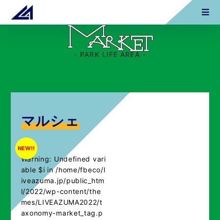
- PARK LIFE AREA -
マルシェ
NEW!!
Warning
: Undefined vari
able $i in
/home/fbeco/l
iveazuma.jp/public_htm
l/2022/wp-content/the
mes/LIVEAZUMA2022/t
axonomy-market_tag.p