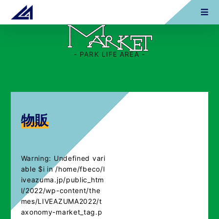
- PARK LIFE AREA -
物販
Warning
: Undefined vari
able $i in
/home/fbeco/l
iveazuma.jp/public_htm
l/2022/wp-content/the
mes/LIVEAZUMA2022/t
axonomy-market_tag.p