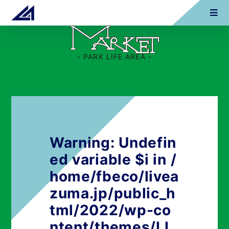
- PARK LIFE AREA -
Warning
: Undefin
ed variable $i in
/
home/fbeco/livea
zuma.jp/public_h
tml/2022/wp-co
ntent/themes/LI