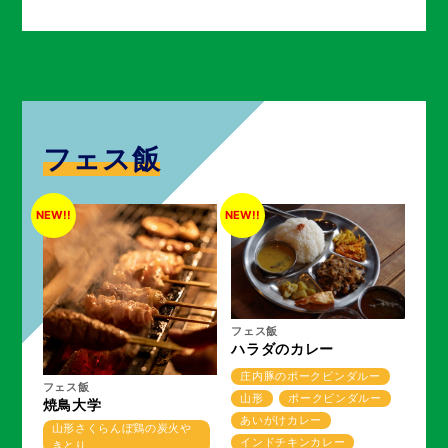
フェス飯
NEW!!
NEW!!
フェス飯
ハラダのカレー
庄内豚のポークビンダルー
フェス飯
山形
ポークビンダルー
焼鳥大学
あいがけカレー
山形さくらんぼ鶏の炭火や
インドチキンカレー
きとり