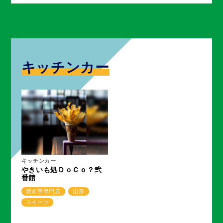
キッチンカー
キッチンカー
やきいも処ＤｏＣｏ？弐
番館
焼き芋専門店
山形
スイーツ