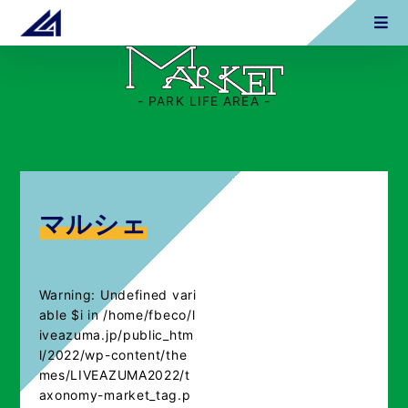
- PARK LIFE AREA -
マルシェ
Warning
: Undefined vari
able $i in
/home/fbeco/l
iveazuma.jp/public_htm
l/2022/wp-content/the
mes/LIVEAZUMA2022/t
axonomy-market_tag.p