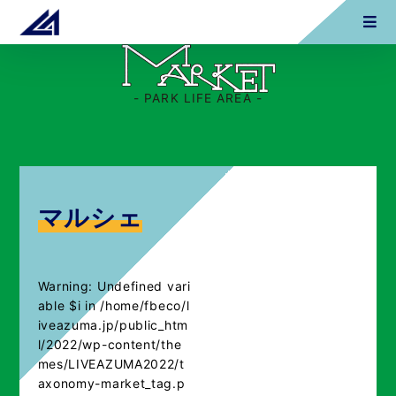
- PARK LIFE AREA -
マルシェ
Warning
: Undefined vari
able $i in
/home/fbeco/l
iveazuma.jp/public_htm
l/2022/wp-content/the
mes/LIVEAZUMA2022/t
axonomy-market_tag.p