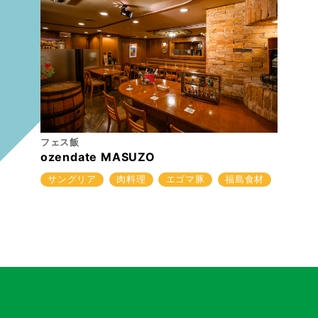
フェス飯
ozendate MASUZO
サングリア
肉料理
エゴマ豚
福島食材