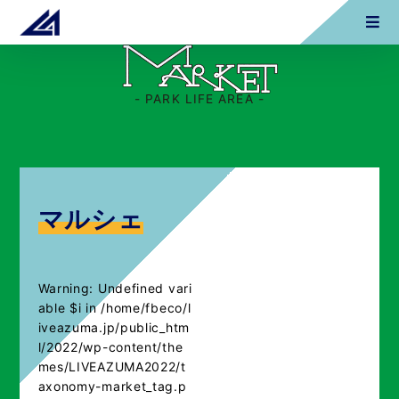
- PARK LIFE AREA -
マルシェ
Warning
: Undefined vari
able $i in
/home/fbeco/l
iveazuma.jp/public_htm
l/2022/wp-content/the
mes/LIVEAZUMA2022/t
axonomy-market_tag.p