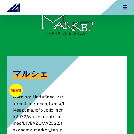
- PARK LIFE AREA -
マルシェ
NEW!!
Warning
: Undefined vari
able $i in
/home/fbeco/l
iveazuma.jp/public_htm
l/2022/wp-content/the
mes/LIVEAZUMA2022/t
axonomy-market_tag.p