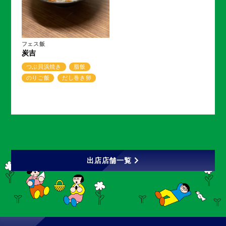
フェス飯
炭吉
つぶ貝浜焼き
脂飯
のりご飯
だし巻き卵
出店店舗一覧