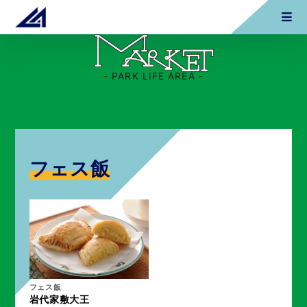
- PARK LIFE AREA -
フェス飯
フェス飯
岩代家敷大王