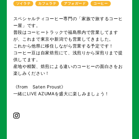
ソイラテ
カフェラテ
アフォガード
コーヒー
スペシャルティコーヒー専門の「家族で旅するコーヒ
ー屋」です。
普段はコーヒートラックで福島県内で営業してます
が、これまで東京や新潟でも営業してきました。
これから他県に移住しながら営業する予定です！
コーヒー豆は自家焙煎にて、浅煎りから深煎りまで提
供してます。
産地や精製、焙煎による違いのコーヒーの面白さをお
楽しみください！
《from Saten Proust》
一緒にLIVE AZUMAを盛大に楽しみましょう！