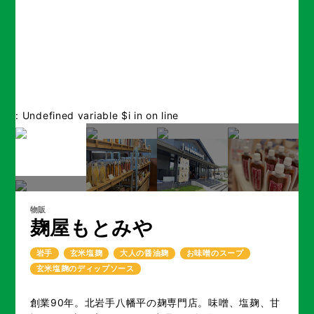
: Undefined variable $i in
on line
物販
麹屋もとみや
岩手
玄米塩麹
大人の醤油麹
お味噌のスープ
玄米塩麹のディップソース
創業90年。北岩手八幡平の麹専門店。味噌、塩麹、甘